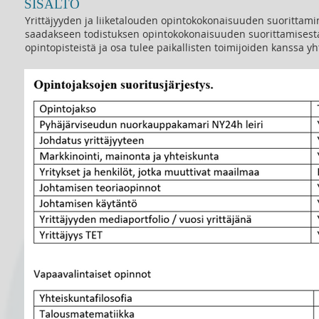
SISÄLTÖ
Yrittäjyyden ja liiketalouden opintokokonaisuuden suorittamine
saadakseen todistuksen opintokokonaisuuden suorittamisesta.
opintopisteistä ja osa tulee paikallisten toimijoiden kanssa yht