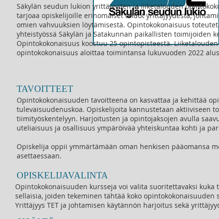
Säkylän seudun lukion yrittäjyyden ja liiketalouden opintoko
tarjoaa opiskelijoille erinomaiset taidot yrittäjyydestä, johtami
omien vahvuuksien löytämisestä. Opintokokonaisuus toteute
yhteistyössä Säkylän ja Satakunnan paikallisten toimijoiden k
Opintokokonaisuus koostuu 25 opintopisteestä. Liiketalouden
opintokokonaisuus aloittaa toimintansa lukuvuoden 2022 alus
TAVOITTEET
Opintokokonaisuuden tavoitteena on kasvattaa ja kehittää opis
tulevaisuudenuskoa. Opiskelijoita kannustetaan aktiiviseen to
tiimityöskentelyyn. Harjoitusten ja opintojaksojen avulla sa
uteliaisuus ja osallisuus ympäröivää yhteiskuntaa kohti ja pa
Opiskelija oppii ymmärtämään oman henkisen pääomansa merki
asettaessaan.
OPISKELIJAVALINTA
Opintokokonaisuuden kursseja voi valita suoritettavaksi kuka 
sellaisia, joiden tekeminen tähtää koko opintokokonaisuuden s
Yrittäjyys TET ja johtamisen käytännön harjoitus sekä yrittäjyy