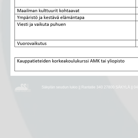
Säkylän seudun lukio || Rantatie 340 27800 SÄKYLÄ || 04