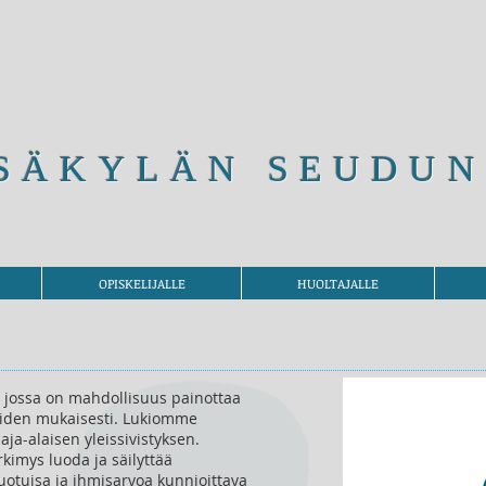
SÄKYLÄN SEUDUN
OPISKELIJALLE
HUOLTAJALLE
, jossa on mahdollisuus painottaa
teiden mukaisesti. Lukiomme
ja-alaisen yleissivistyksen.
kimys luoda ja säilyttää
uotuisa ja ihmisarvoa kunnioittava