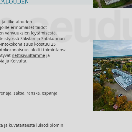
ETALOUDEN
 ja liiketalouden
oille erinomaiset taidot
ien vahvuuksien löytämisestä.
teistyössä Säkylän ja Satakunnan
Opintokokonaisuus koostuu 25
ntokokonaisuus aloitti toimintansa
ytyvät
nettisivuiltamme
ja
Maija Koivulta.
venäjä, saksa, ranska, espanja
ta ja kuvataiteesta lukiodiplomin.