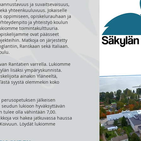
 kannustavuus ja suvaitsevaisuus,
sekä yhteenkuuluvuus. Jokaiselle
uus oppimiseen, opiskelurauhaan ja
Yhteydenpito ja yhteistyö koulun
 lukiomme toimintakulttuuria.
 opiskelijamme ovat päässeet
ekteihin. Matkoja on järjestetty
glantiin, Ranskaan sekä Italiaan.
oulu.
kevan Rantatien varrella. Lukiomme
äkylän lisäksi ympäryskunnista.
skelijoita ainakin Yläneeltä,
. Tästä syystä olemmekin koko
n perusopetuksen jälkeisen
n seudun lukioon hyväksyttävän
n tulee olla vähintään 7,00.
ikkoja voi hakea jatkuvassa haussa
a Koivuun. Löydät lukiomme