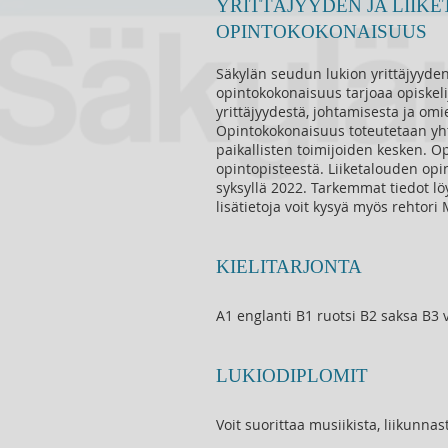
YRITTÄJYYDEN JA LIIK
OPINTOKOKONAISUUS
Säkylän seudun lukion yrittäjyyden
opintokokonaisuus tarjoaa opiskelij
yrittäjyydestä, johtamisesta ja om
Opintokokonaisuus toteutetaan yh
paikallisten toimijoiden kesken. 
opintopisteestä. Liiketalouden opi
syksyllä 2022. Tarkemmat tiedot lö
lisätietoja voit kysyä myös rehtori 
KIELITARJONTA
A1 englanti B1 ruotsi B2 saksa B3 
LUKIODIPLOMIT
Voit suorittaa musiikista, liikunnas