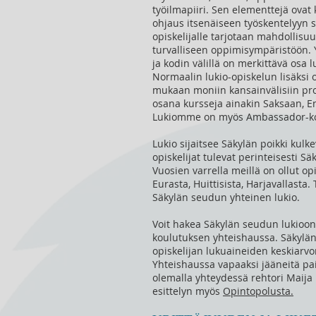
työilmapiiri. Sen elementtejä ovat
ohjaus itsenäiseen työskentelyyn 
opiskelijalle tarjotaan mahdollis
turvalliseen oppimisympäristöön. 
ja kodin välillä on merkittävä osa
Normaalin lukio-opiskelun lisäksi
mukaan moniin kansainvälisiin proj
osana kursseja ainakin Saksaan, En
Lukiomme on myös Ambassador-k
Lukio sijaitsee Säkylän poikki kul
opiskelijat tulevat perinteisesti S
Vuosien varrella meillä on ollut opi
Eurasta, Huittisista, Harjavallasta
Säkylän seudun yhteinen lukio.
Voit hakea Säkylän seudun lukioo
koulutuksen yhteishaussa. Säkylä
opiskelijan lukuaineiden keskiarvo
Yhteishaussa vapaaksi jääneitä pa
olemalla yhteydessä rehtori Maij
esittelyn myös
Opintopolusta.