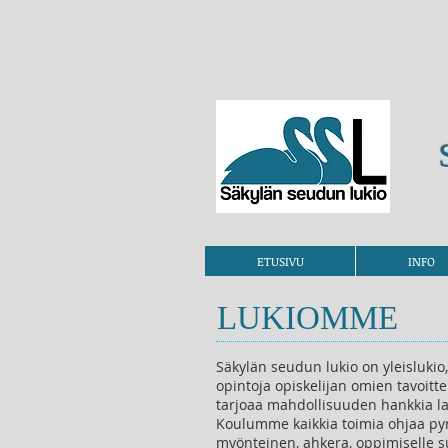
ETUSIVU
INFO
LUKIOMME
Säkylän seudun lukio on yleislukio
opintoja opiskelijan omien tavoit
tarjoaa mahdollisuuden hankkia laa
Koulumme kaikkia toimia ohjaa pyr
myönteinen, ahkera, oppimiselle s